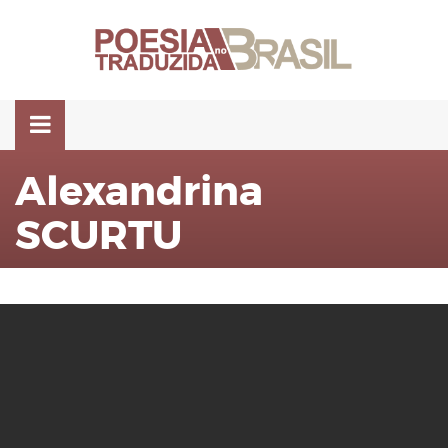
Pular
para
o
conteúdo
Alexandrina
SCURTU