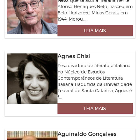
Neto
, que se assina literariamente
Afonso Henriques Neto, nasceu em
Belo Horizonte, Minas Gerais, em
1944. Morou...
LEIA MAIS
Agnes Ghisi
Pesquisadora de literatura italiana
no Núcleo de Estudos
Contemporâneos de Literatura
Italiana Traduzida da Universidade
Federal de Santa Catarina, Agnes é
f...
LEIA MAIS
Aguinaldo Gonçalves