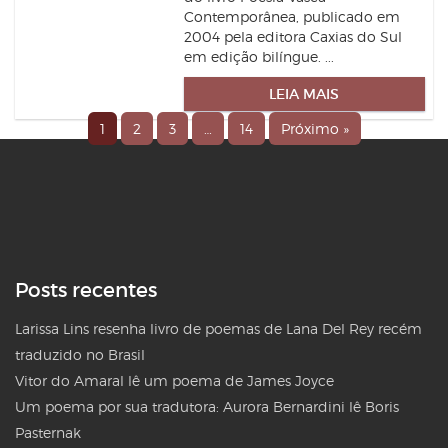
Contemporânea, publicado em
2004 pela editora Caxias do Sul
em edição bilíngue. ...
LEIA MAIS
1
2
3
…
14
Próximo »
Posts recentes
Larissa Lins resenha livro de poemas de Lana Del Rey recém
traduzido no Brasil
Vitor do Amaral lê um poema de James Joyce
Um poema por sua tradutora: Aurora Bernardini lê Boris
Pasternak