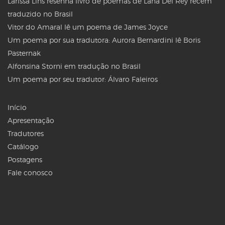
Larissa Lins resenha livro de poemas de Lana Del Rey recém
traduzido no Brasil
Vitor do Amaral lê um poema de James Joyce
Um poema por sua tradutora: Aurora Bernardini lê Boris
Pasternak
Alfonsina Storni em tradução no Brasil
Um poema por seu tradutor: Álvaro Faleiros
Início
Apresentação
Tradutores
Catálogo
Postagens
Fale conosco