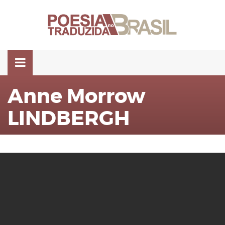
Pular
para
o
conteúdo
Anne Morrow
LINDBERGH