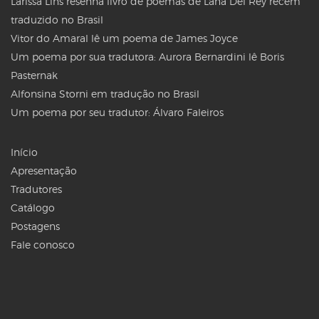
Larissa Lins resenha livro de poemas de Lana Del Rey recém
traduzido no Brasil
Vitor do Amaral lê um poema de James Joyce
Um poema por sua tradutora: Aurora Bernardini lê Boris
Pasternak
Alfonsina Storni em tradução no Brasil
Um poema por seu tradutor: Álvaro Faleiros
Início
Apresentação
Tradutores
Catálogo
Postagens
Fale conosco