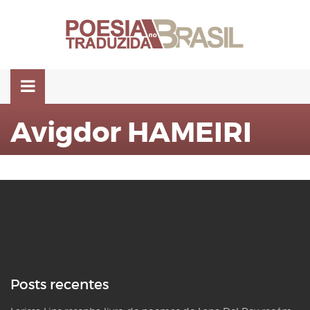
Pular
para
o
conteúdo
Avigdor HAMEIRI
Posts recentes