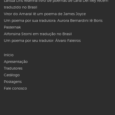
Larissa Lins resenha livro de poemas de Lana Del Rey recém
traduzido no Brasil
Vitor do Amaral lê um poema de James Joyce
Um poema por sua tradutora: Aurora Bernardini lê Boris
Pasternak
Alfonsina Storni em tradução no Brasil
Um poema por seu tradutor: Álvaro Faleiros
Início
Apresentação
Tradutores
Catálogo
Postagens
Fale conosco