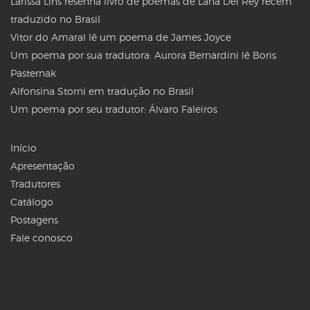
Larissa Lins resenha livro de poemas de Lana Del Rey recém
traduzido no Brasil
Vitor do Amaral lê um poema de James Joyce
Um poema por sua tradutora: Aurora Bernardini lê Boris
Pasternak
Alfonsina Storni em tradução no Brasil
Um poema por seu tradutor: Álvaro Faleiros
Início
Apresentação
Tradutores
Catálogo
Postagens
Fale conosco