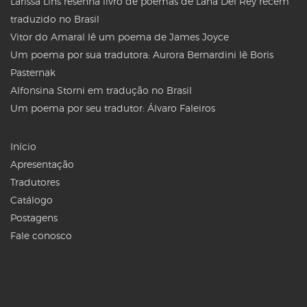
Larissa Lins resenha livro de poemas de Lana Del Rey recém
traduzido no Brasil
Vitor do Amaral lê um poema de James Joyce
Um poema por sua tradutora: Aurora Bernardini lê Boris
Pasternak
Alfonsina Storni em tradução no Brasil
Um poema por seu tradutor: Álvaro Faleiros
Início
Apresentação
Tradutores
Catálogo
Postagens
Fale conosco