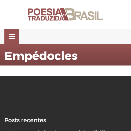
Pular
para
o
conteúdo
Empédocles
Posts recentes