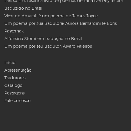
Larissa Lins resenha livro de poemas de Lana Del Rey recém
traduzido no Brasil
Vitor do Amaral lê um poema de James Joyce
Um poema por sua tradutora: Aurora Bernardini lê Boris
Pasternak
Alfonsina Storni em tradução no Brasil
Um poema por seu tradutor: Álvaro Faleiros
Início
Apresentação
Tradutores
Catálogo
Postagens
Fale conosco