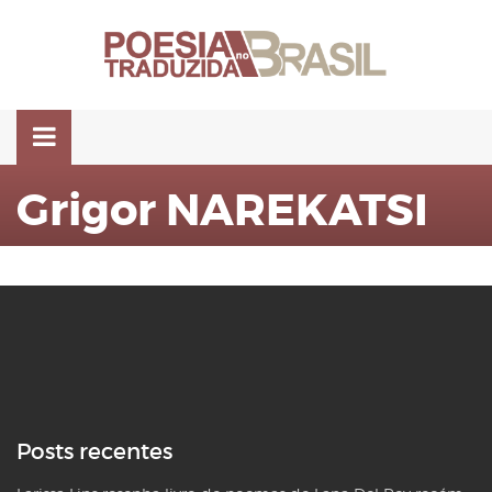
Pular
para
o
conteúdo
Grigor NAREKATSI
Posts recentes