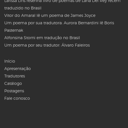
Larissa Lins resenha livro de poemas de Lana Del Rey recém
traduzido no Brasil
Vitor do Amaral lê um poema de James Joyce
Um poema por sua tradutora: Aurora Bernardini lê Boris
Pasternak
Alfonsina Storni em tradução no Brasil
Um poema por seu tradutor: Álvaro Faleiros
Início
Apresentação
Tradutores
Catálogo
Postagens
Fale conosco