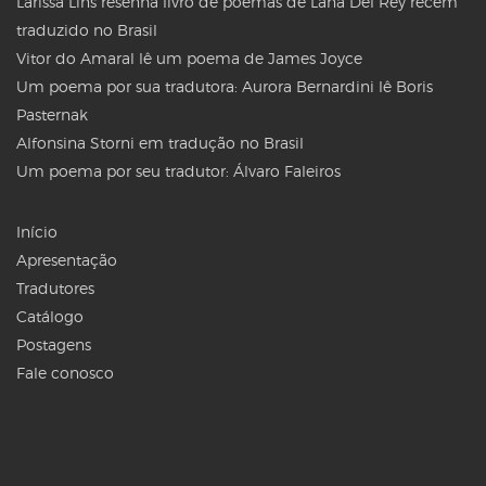
Larissa Lins resenha livro de poemas de Lana Del Rey recém
traduzido no Brasil
Vitor do Amaral lê um poema de James Joyce
Um poema por sua tradutora: Aurora Bernardini lê Boris
Pasternak
Alfonsina Storni em tradução no Brasil
Um poema por seu tradutor: Álvaro Faleiros
Início
Apresentação
Tradutores
Catálogo
Postagens
Fale conosco