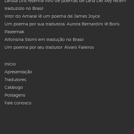
Larissa Lins resenha livro de poemas de Lana Del Rey recém
traduzido no Brasil
Vitor do Amaral lê um poema de James Joyce
Um poema por sua tradutora: Aurora Bernardini lê Boris
Pasternak
Alfonsina Storni em tradução no Brasil
Um poema por seu tradutor: Álvaro Faleiros
Início
Apresentação
Tradutores
Catálogo
Postagens
Fale conosco