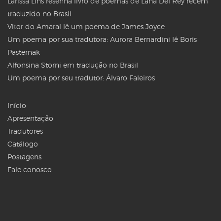
Larissa Lins resenha livro de poemas de Lana Del Rey recém
traduzido no Brasil
Vitor do Amaral lê um poema de James Joyce
Um poema por sua tradutora: Aurora Bernardini lê Boris
Pasternak
Alfonsina Storni em tradução no Brasil
Um poema por seu tradutor: Álvaro Faleiros
Início
Apresentação
Tradutores
Catálogo
Postagens
Fale conosco