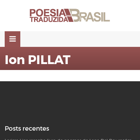
Pular
para
o
conteúdo
Ion PILLAT
Posts recentes