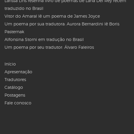
Larissa Lins resenha livro de poemas de Lana Del Rey recém
traduzido no Brasil
Vitor do Amaral lê um poema de James Joyce
Um poema por sua tradutora: Aurora Bernardini lê Boris
Pasternak
Alfonsina Storni em tradução no Brasil
Um poema por seu tradutor: Álvaro Faleiros
Início
Apresentação
Tradutores
Catálogo
Postagens
Fale conosco