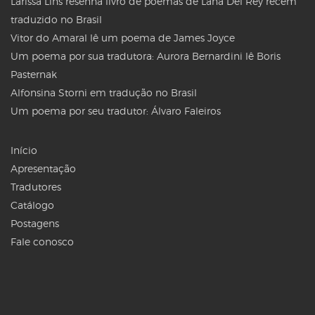
Larissa Lins resenha livro de poemas de Lana Del Rey recém
traduzido no Brasil
Vitor do Amaral lê um poema de James Joyce
Um poema por sua tradutora: Aurora Bernardini lê Boris
Pasternak
Alfonsina Storni em tradução no Brasil
Um poema por seu tradutor: Álvaro Faleiros
Início
Apresentação
Tradutores
Catálogo
Postagens
Fale conosco