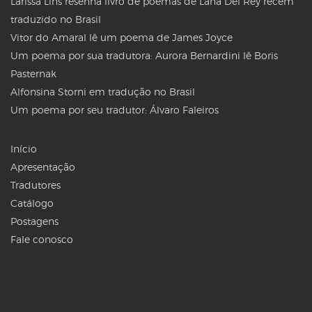
Larissa Lins resenha livro de poemas de Lana Del Rey recém
traduzido no Brasil
Vitor do Amaral lê um poema de James Joyce
Um poema por sua tradutora: Aurora Bernardini lê Boris
Pasternak
Alfonsina Storni em tradução no Brasil
Um poema por seu tradutor: Álvaro Faleiros
Início
Apresentação
Tradutores
Catálogo
Postagens
Fale conosco