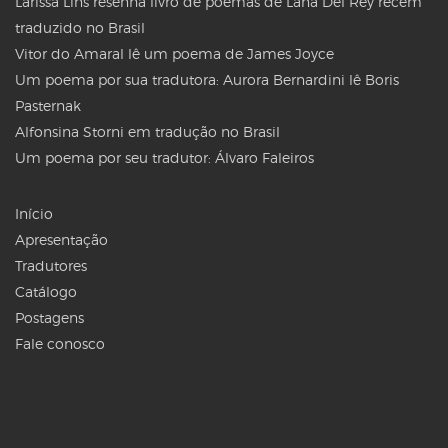
Larissa Lins resenha livro de poemas de Lana Del Rey recém
traduzido no Brasil
Vitor do Amaral lê um poema de James Joyce
Um poema por sua tradutora: Aurora Bernardini lê Boris
Pasternak
Alfonsina Storni em tradução no Brasil
Um poema por seu tradutor: Álvaro Faleiros
Início
Apresentação
Tradutores
Catálogo
Postagens
Fale conosco