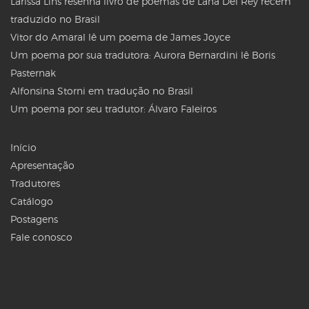
Larissa Lins resenha livro de poemas de Lana Del Rey recém
traduzido no Brasil
Vitor do Amaral lê um poema de James Joyce
Um poema por sua tradutora: Aurora Bernardini lê Boris
Pasternak
Alfonsina Storni em tradução no Brasil
Um poema por seu tradutor: Álvaro Faleiros
Início
Apresentação
Tradutores
Catálogo
Postagens
Fale conosco