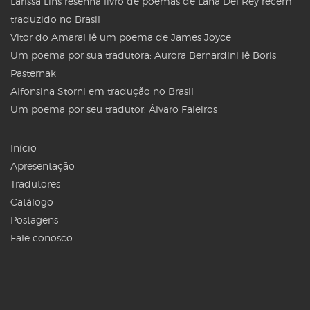
Larissa Lins resenha livro de poemas de Lana Del Rey recém
traduzido no Brasil
Vitor do Amaral lê um poema de James Joyce
Um poema por sua tradutora: Aurora Bernardini lê Boris
Pasternak
Alfonsina Storni em tradução no Brasil
Um poema por seu tradutor: Álvaro Faleiros
Início
Apresentação
Tradutores
Catálogo
Postagens
Fale conosco