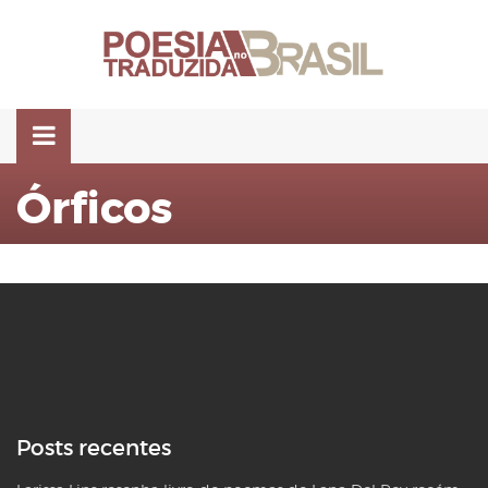
Pular
para
o
conteúdo
Órficos
Posts recentes