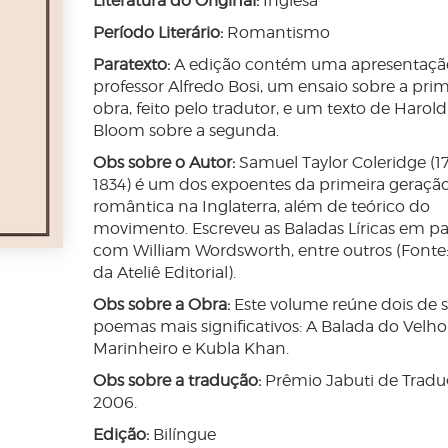
Literatura do Original:
Inglesa
Período Literário:
Romantismo
Paratexto:
A edição contém uma apresentaçã
professor Alfredo Bosi, um ensaio sobre a prim
obra, feito pelo tradutor, e um texto de Harold
Bloom sobre a segunda.
Obs sobre o Autor:
Samuel Taylor Coleridge (1
1834) é um dos expoentes da primeira geraçã
romântica na Inglaterra, além de teórico do
movimento. Escreveu as Baladas Líricas em pa
com William Wordsworth, entre outros (Fonte:
da Ateliê Editorial).
Obs sobre a Obra:
Este volume reúne dois de 
poemas mais significativos: A Balada do Velho
Marinheiro e Kubla Khan.
Obs sobre a tradução:
Prêmio Jabuti de Trad
2006.
Edição:
Bilíngue