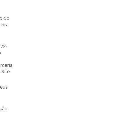
o do
eira
772-
o
rceria
 Site
seus
ução