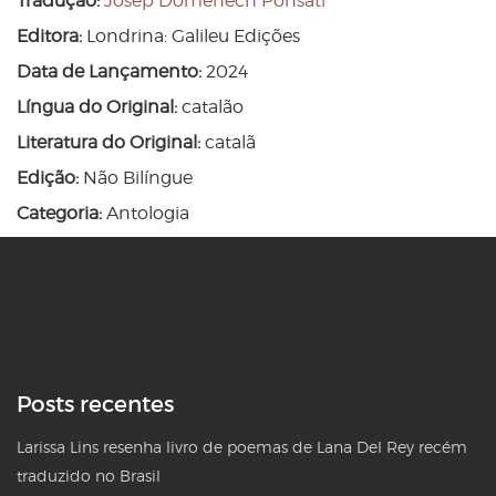
Tradução:
Josep Domènech Ponsatí
Editora:
Londrina: Galileu Edições
Data de Lançamento:
2024
Língua do Original:
catalão
Literatura do Original:
catalã
Edição:
Não Bilíngue
Categoria:
Antologia
Posts recentes
Larissa Lins resenha livro de poemas de Lana Del Rey recém
traduzido no Brasil