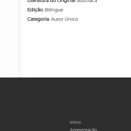
Literatura do Original:
austríaca
Edição:
Bilíngue
Categoria:
Autor Único
Início
Apresentação