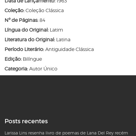
Data de Lançamento:
1963
Coleção:
Coleção Clássica
Nº de Páginas:
84
Língua do Original:
Latim
Literatura do Original:
Latina
Período Literário:
Antiguidade Clássica
Edição:
Bilíngue
Categoria:
Autor Único
Posts recentes
Larissa Lins resenha livro de poemas de Lana Del Rey recém