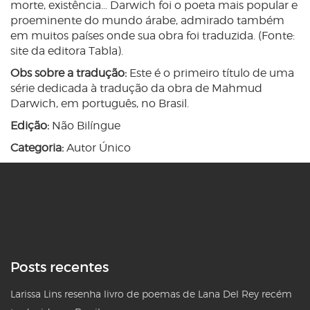
morte, existência… Darwich foi o poeta mais popular e
proeminente do mundo árabe, admirado também
em muitos países onde sua obra foi traduzida. (Fonte:
site da editora Tabla).
Obs sobre a tradução:
Este é o primeiro título de uma
série dedicada à tradução da obra de Mahmud
Darwich, em português, no Brasil.
Edição:
Não Bilíngue
Categoria:
Autor Único
Posts recentes
Larissa Lins resenha livro de poemas de Lana Del Rey recém