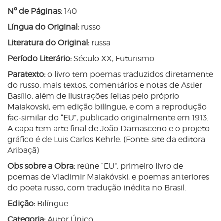
Nº de Páginas:
140
Língua do Original:
russo
Literatura do Original:
russa
Período Literário:
Século XX, Futurismo
Paratexto:
o livro tem poemas traduzidos diretamente
do russo, mais textos, comentários e notas de Astier
Basílio, além de ilustrações feitas pelo próprio
Maiakovski, em edição bilíngue, e com a reprodução
fac-similar do “EU”, publicado originalmente em 1913.
A capa tem arte final de João Damasceno e o projeto
gráfico é de Luis Carlos Kehrle. (Fonte: site da editora
Aribaçã)
Obs sobre a Obra:
reúne “EU”, primeiro livro de
poemas de Vladimir Maiakóvski, e poemas anteriores
do poeta russo, com tradução inédita no Brasil.
Edição:
Bilíngue
Categoria:
Autor Único