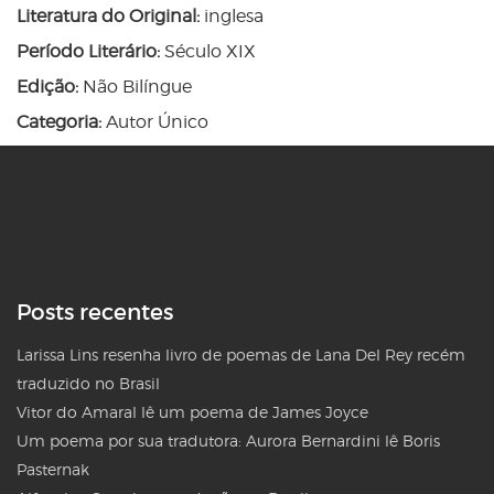
Literatura do Original:
inglesa
Período Literário:
Século XIX
Edição:
Não Bilíngue
Categoria:
Autor Único
Posts recentes
Larissa Lins resenha livro de poemas de Lana Del Rey recém
traduzido no Brasil
Vitor do Amaral lê um poema de James Joyce
Um poema por sua tradutora: Aurora Bernardini lê Boris
Pasternak