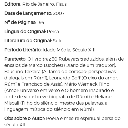
Editora:
Rio de Janeiro: Fisus
Data de Lançamento:
2007
Nº de Páginas:
194
Língua do Original:
Persa
Literatura do Original:
Sufi
Período Literário:
Idade Média, Século XIII
Paratexto:
O livro traz 30 Rubayats traduzidos, além de
ensaios de Marco Lucchesi (Diário de um tradutor),
Faustino Teixeira (A flama do coração: perspectivas
dialogais em Rûmî), Leonardo Boff (O eixo do amor:
Rûmî e Francisco de Assis), Mário Werneck Filho
(Amor: universo em verso e O homem inspirado é
fonte de vida: breve biografia de Rûmî) e Heliane
Miscali (Filho do silêncio, mestre das palavras: a
linguagem mística do silêncio em Rûmî).
Obs sobre o Autor:
Poeta e mestre espiritual persa do
século XIII.