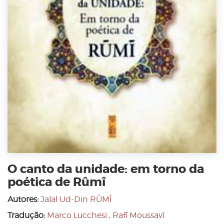
O canto da unidade: em torno da
poética de Rûmî
Autores:
Jalal Ud-Din RÛMÎ
Tradução:
Marco Lucchesi
,
Rafî Moussavî