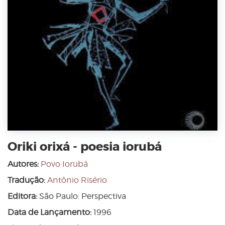
Oriki orixá - poesia iorubá
Autores:
Povo Iorubá
Tradução:
Antônio Risério
Editora:
São Paulo: Perspectiva
Data de Lançamento:
1996