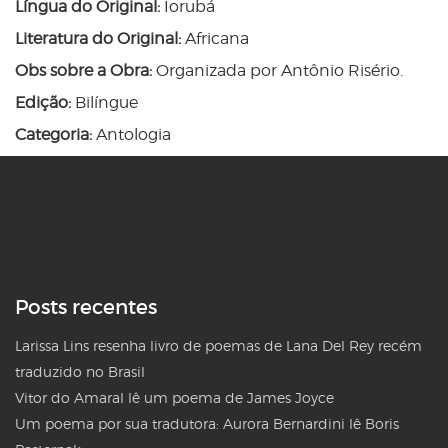
Língua do Original:
Iorubá
Literatura do Original:
Africana
Obs sobre a Obra:
Organizada por Antônio Risério.
Edição:
Bilíngue
Categoria:
Antologia
Posts recentes
Larissa Lins resenha livro de poemas de Lana Del Rey recém
traduzido no Brasil
Vitor do Amaral lê um poema de James Joyce
Um poema por sua tradutora: Aurora Bernardini lê Boris