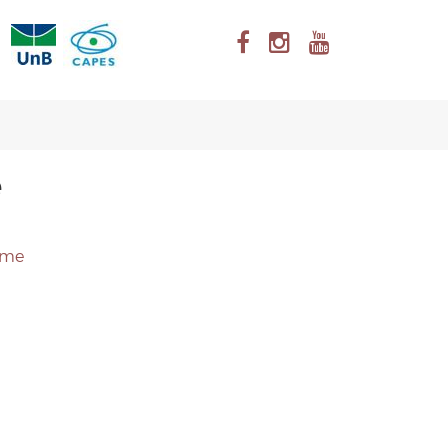
e
ume