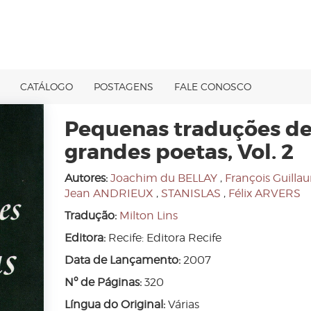
CATÁLOGO
POSTAGENS
FALE CONOSCO
Pequenas traduções d
grandes poetas, Vol. 2
Autores:
Joachim du BELLAY
,
François Guilla
Jean ANDRIEUX
,
STANISLAS
,
Félix ARVERS
Tradução:
Milton Lins
Editora:
Recife: Editora Recife
Data de Lançamento:
2007
Nº de Páginas:
320
Língua do Original:
Várias