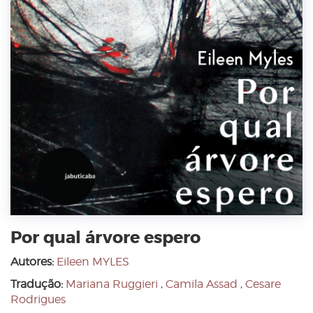
Por qual árvore espero
Autores:
Eileen MYLES
Tradução:
Mariana Ruggieri
,
Camila Assad
,
Cesare
Rodrigues