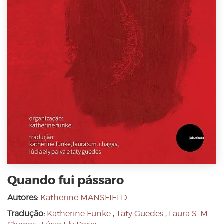
Quando fui pássaro
Autores:
Katherine MANSFIELD
Tradução:
Katherine Funke
,
Taty Guedes
,
Laura S. M.