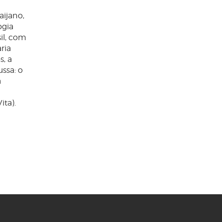
aijano,
ogia
il, com
ria
s, a
ssa: o
a
ita).