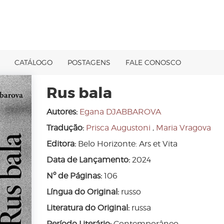
CATÁLOGO
POSTAGENS
FALE CONOSCO
Rus bala
Autores:
Egana DJABBAROVA
Tradução:
Prisca Augustoni
,
Maria Vragova
Editora:
Belo Horizonte: Ars et Vita
Data de Lançamento:
2024
Nº de Páginas:
106
Língua do Original:
russo
Literatura do Original:
russa
Período Literário:
Contemporâneo