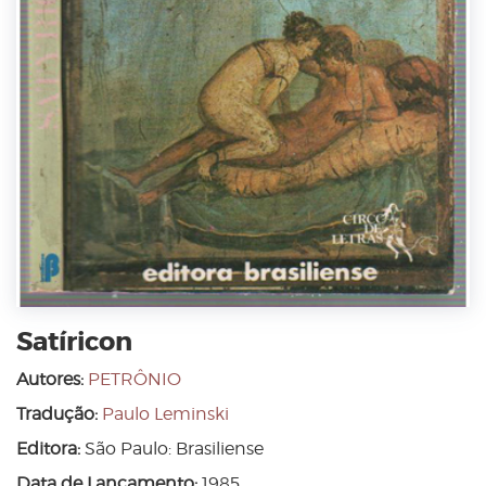
Satíricon
Autores:
PETRÔNIO
Tradução:
Paulo Leminski
Editora:
São Paulo: Brasiliense
Data de Lançamento:
1985