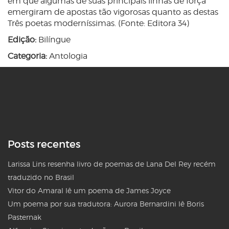
em que algumas de suas principais linhas de força
emergiram de apostas tão vigorosas quanto as destas
Três poetas moderníssimas. (Fonte: Editora 34)
Edição:
Bilíngue
Categoria:
Antologia
Posts recentes
Larissa Lins resenha livro de poemas de Lana Del Rey recém
traduzido no Brasil
Vitor do Amaral lê um poema de James Joyce
Um poema por sua tradutora: Aurora Bernardini lê Boris
Pasternak