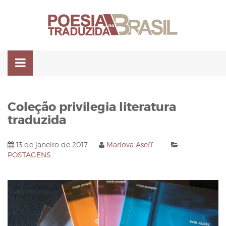
Pular
para
o
conteúdo
Coleção privilegia literatura
traduzida
13 de janeiro de 2017
Marlova Aseff
POSTAGENS