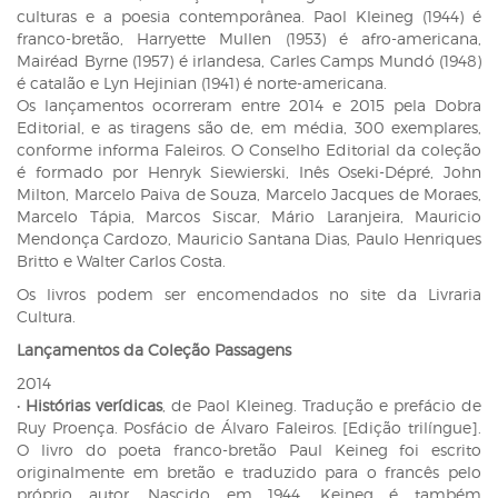
culturas e a poesia contemporânea. Paol Kleineg (1944) é
franco-bretão, Harryette Mullen (1953) é afro-americana,
Mairéad Byrne (1957) é irlandesa, Carles Camps Mundó (1948)
é catalão e Lyn Hejinian (1941) é norte-americana.
Os lançamentos ocorreram entre 2014 e 2015 pela Dobra
Editorial, e as tiragens são de, em média, 300 exemplares,
conforme informa Faleiros. O Conselho Editorial da coleção
é formado por Henryk Siewierski, Inês Oseki-Dépré, John
Milton, Marcelo Paiva de Souza, Marcelo Jacques de Moraes,
Marcelo Tápia, Marcos Siscar, Mário Laranjeira, Mauricio
Mendonça Cardozo, Mauricio Santana Dias, Paulo Henriques
Britto e Walter Carlos Costa.
Os livros podem ser encomendados no site da Livraria
Cultura.
Lançamentos da Coleção Passagens
2014
•
Histórias verídicas
, de Paol Kleineg. Tradução e prefácio de
Ruy Proença. Posfácio de Álvaro Faleiros. [Edição trilíngue].
O livro do poeta franco-bretão Paul Keineg foi escrito
originalmente em bretão e traduzido para o francês pelo
próprio autor. Nascido em 1944, Keineg é também