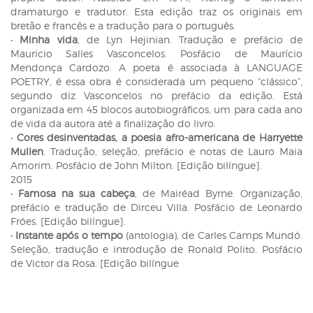
dramaturgo e tradutor. Esta edição traz os originais em
bretão e francês e a tradução para o português.
•
Minha vida
, de Lyn Hejinian. Tradução e prefácio de
Mauricio Salles Vasconcelos. Posfácio de Maurício
Mendonça Cardozo. A poeta é associada à LANGUAGE
POETRY, é essa obra é considerada um pequeno “clássico”,
segundo diz Vasconcelos no prefácio da edição. Está
organizada em 45 blocos autobiográficos, um para cada ano
de vida da autora até a finalização do livro.
•
Cores desinventadas, a poesia afro-americana de Harryette
Mullen
. Tradução, seleção, prefácio e notas de Lauro Maia
Amorim. Posfácio de John Milton. [Edição bilíngue].
2015
•
Famosa na sua cabeça
, de Mairéad Byrne. Organização,
prefácio e tradução de Dirceu Villa. Posfácio de Leonardo
Fróes. [Edição bilíngue].
•
Instante após o tempo
(antologia), de Carles Camps Mundó.
Seleção, tradução e introdução de Ronald Polito. Posfácio
de Victor da Rosa. [Edição bilíngue
Navegação
de