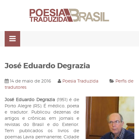
Pular
para
o
conteúdo
José Eduardo Degrazia
14 de maio de 2016
Poesia Traduzida
Perfis de
tradutores
José Eduardo Degrazia
(1951) é de
Porto Alegre (RS). É médico, poeta
e tradutor. Publicou dezenas de
artigos e crônicas em jornais e
revistas do Brasil e do Exterior.
Tem publicados os livros de
poemas Lavra permanente, Cidade