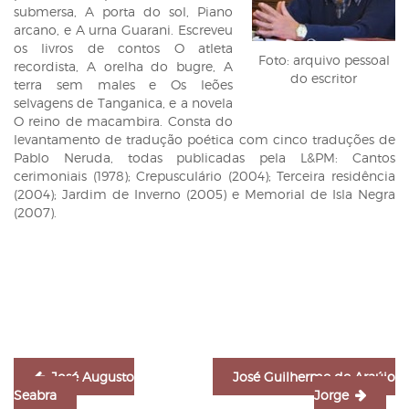
submersa, A porta do sol, Piano
arcano, e A urna Guarani. Escreveu
os livros de contos O atleta
Foto: arquivo pessoal
recordista, A orelha do bugre, A
do escritor
terra sem males e Os leões
selvagens de Tanganica, e a novela
O reino de macambira. Consta do
levantamento de tradução poética com cinco traduções de
Pablo Neruda, todas publicadas pela L&PM: Cantos
cerimoniais (1978); Crepusculário (2004); Terceira residência
(2004); Jardim de Inverno (2005) e Memorial de Isla Negra
(2007).
Navegação
de
Post
José Augusto
José Guilherme de Araújo
Seabra
Jorge