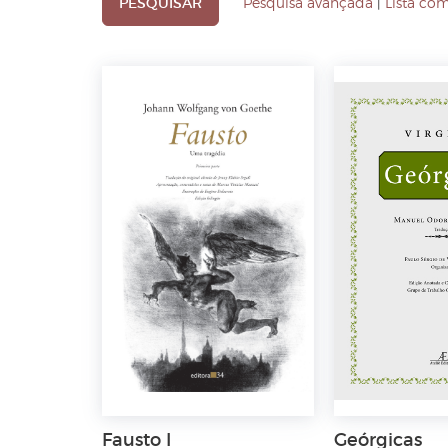
Pesquisa avançada
|
Lista co
Fausto I
Geórgicas