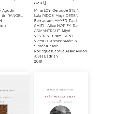
azul]
, Agustín
Mina LOY, Gertrude STEIN,
rtín RANGEL,
Lola RIDGE, Maya DEREN,
ON
Bernadette MAYER, Patti
vedo
SMITH, Alice NOTLEY, Rae
ARMANTROUT, Miyó
VESTRINI, Corita KENT
Victor H. AzevedoMárcio
SimõesCesare
RodriguesCamila AssadAyrton
Alves Badriah
2019