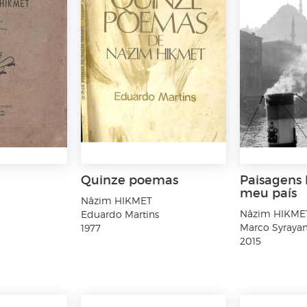
Quinze poemas
Paisagens
meu país
Nâzim HIKMET
Nâzim HIKME
Eduardo Martins
Marco Syraya
1977
2015