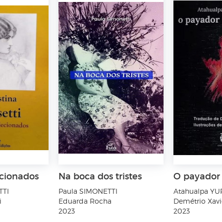
cionados
Na boca dos tristes
O payador
TTI
Paula SIMONETTI
Atahualpa Y
i
Eduarda Rocha
Demétrio Xavi
2023
2023