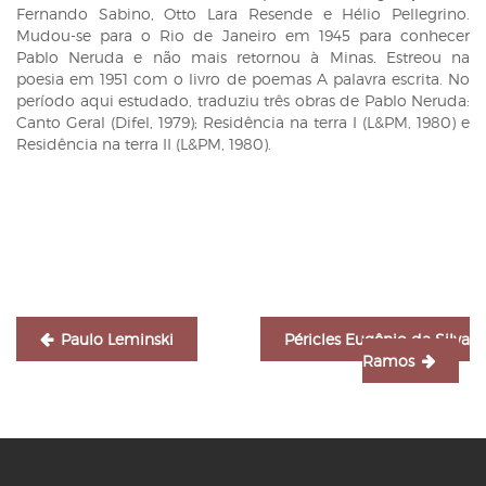
Fernando Sabino, Otto Lara Resende e Hélio Pellegrino.
Mudou-se para o Rio de Janeiro em 1945 para conhecer
Pablo Neruda e não mais retornou à Minas. Estreou na
poesia em 1951 com o livro de poemas A palavra escrita. No
período aqui estudado, traduziu três obras de Pablo Neruda:
Canto Geral (Difel, 1979); Residência na terra I (L&PM, 1980) e
Residência na terra II (L&PM, 1980).
Navegação
de
Post
Paulo Leminski
Péricles Eugênio da Silva
Ramos