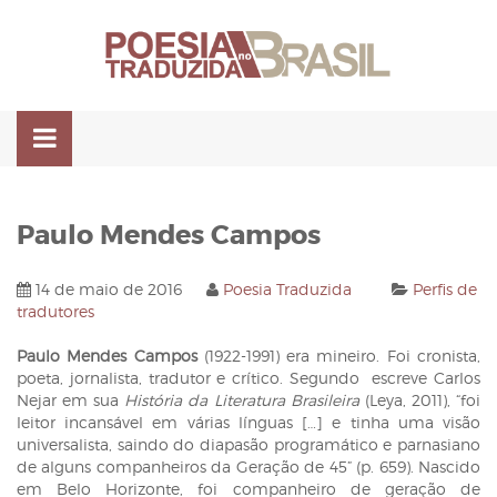
Pular
para
o
conteúdo
Paulo Mendes Campos
14 de maio de 2016
Poesia Traduzida
Perfis de
tradutores
Paulo Mendes Campos
(1922-1991) era mineiro. Foi cronista,
poeta, jornalista, tradutor e crítico. Segundo escreve Carlos
Nejar em sua
História da Literatura Brasileira
(Leya, 2011), “foi
leitor incansável em várias línguas […] e tinha uma visão
universalista, saindo do diapasão programático e parnasiano
de alguns companheiros da Geração de 45” (p. 659). Nascido
em Belo Horizonte, foi companheiro de geração de