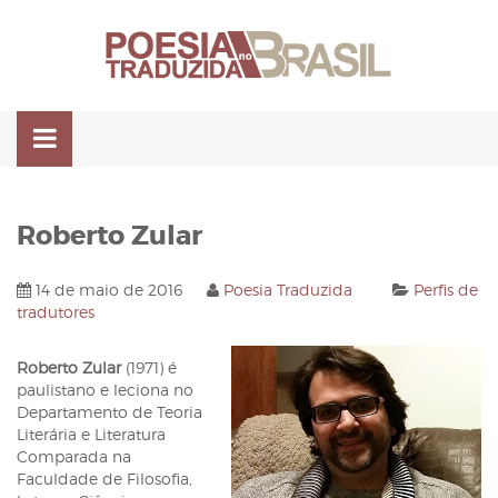
Pular
para
o
conteúdo
Roberto Zular
14 de maio de 2016
Poesia Traduzida
Perfis de
tradutores
Roberto Zular
(1971) é
paulistano e leciona no
Departamento de Teoria
Literária e Literatura
Comparada na
Faculdade de Filosofia,