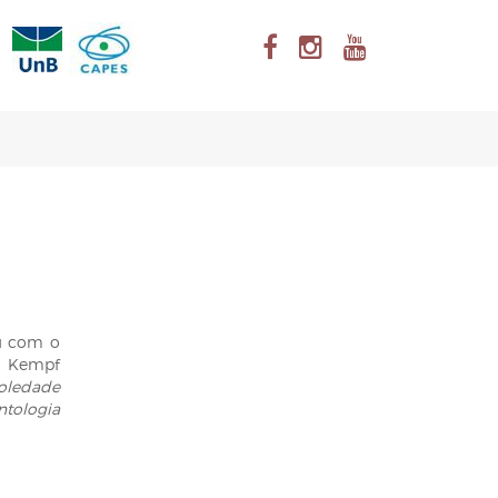
u com o
ha Kempf
oledade
tologia