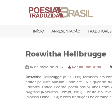
Pular
para
o
conteúdo
INÍCIO
APRESENTAÇÃO
TRADUTORES
Roswitha Hellbrugge
14 de maio de 2016
Poesia Traduzida
Roswitha Hellbrugge
(1927-1989), também era co
editor paulista Massao Ohno até 1979, quando fu
Editores. Estreou como poeta aos 51 anos com 
degraus
(Roswitha Kempf, 1983). Consta do lev
(Massao Ohno, 1981) e com traduções na antologi
Navegação