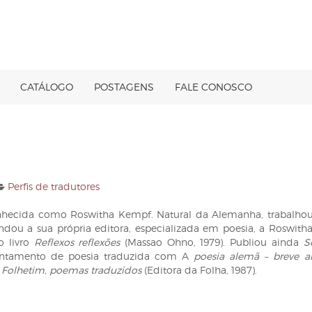
CATÁLOGO
POSTAGENS
FALE CONOSCO
Perfis de tradutores
nhecida como Roswitha Kempf. Natural da Alemanha, trabalho
ndou a sua própria editora, especializada em poesia, a Roswit
o livro
Reflexos reflexões
(Massao Ohno, 1979). Publiou ainda
S
antamento de poesia traduzida com A
poesia alemã – breve an
a
Folhetim, poemas traduzidos
(Editora da Folha, 1987).