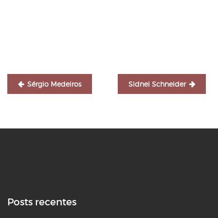
Navegação
de
Post
Sérgio Medeiros
Sidnei Schneider
Posts recentes