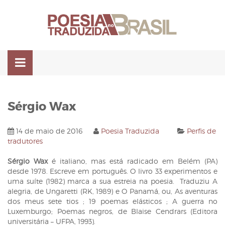
Pular
para
o
conteúdo
Sérgio Wax
14 de maio de 2016
Poesia Traduzida
Perfis de
tradutores
Sérgio Wax
é italiano, mas está radicado em Belém (PA)
desde 1978. Escreve em português. O livro 33 experimentos e
uma suíte (1982) marca a sua estreia na poesia. Traduziu A
alegria, de Ungaretti (RK, 1989) e O Panamá, ou, As aventuras
dos meus sete tios ; 19 poemas elásticos ; A guerra no
Luxemburgo; Poemas negros, de Blaise Cendrars (Editora
universitária – UFPA, 1993).