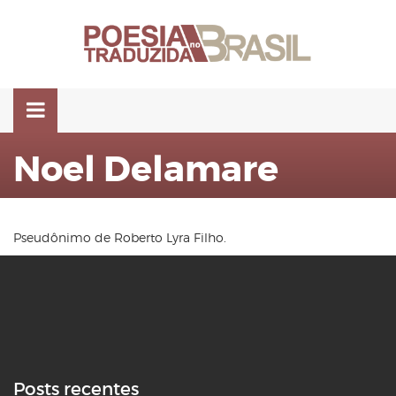
Pular
para
o
conteúdo
Noel Delamare
Pseudônimo de Roberto Lyra Filho.
Posts recentes