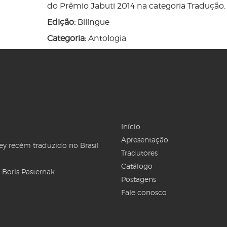
do Prêmio Jabuti 2014 na categoria Tradução.
Edição:
Bilíngue
Categoria:
Antologia
Início
Apresentação
Rey recém traduzido no Brasil
Tradutores
Catálogo
 Boris Pasternak
Postagens
Fale conosco