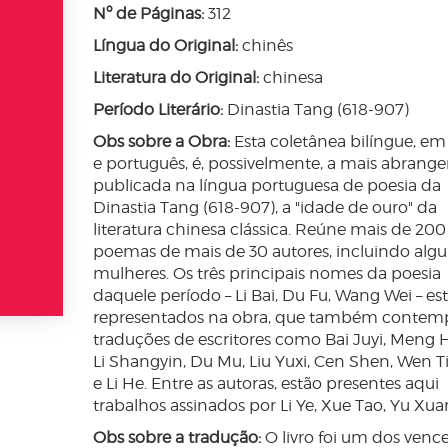
Nº de Páginas:
312
Língua do Original:
chinês
Literatura do Original:
chinesa
Período Literário:
Dinastia Tang (618-907)
Obs sobre a Obra:
Esta coletânea bilíngue, em
e português, é, possivelmente, a mais abrange
publicada na língua portuguesa de poesia da
Dinastia Tang (618-907), a "idade de ouro" da
literatura chinesa clássica. Reúne mais de 200
poemas de mais de 30 autores, incluindo alg
mulheres. Os três principais nomes da poesia
daquele período – Li Bai, Du Fu, Wang Wei – es
representados na obra, que também contem
traduções de escritores como Bai Juyi, Meng 
Li Shangyin, Du Mu, Liu Yuxi, Cen Shen, Wen 
e Li He. Entre as autoras, estão presentes aqui
trabalhos assinados por Li Ye, Xue Tao, Yu Xuan
Obs sobre a tradução:
O livro foi um dos venc