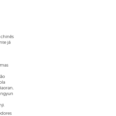
 chinês
nte já
umas
tão
pla
Haoran,
Tingyun
ji.
edores