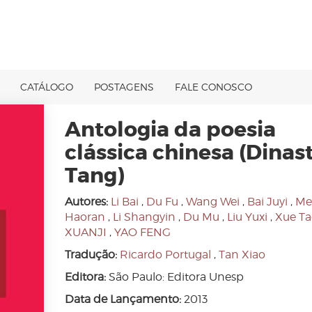
CATÁLOGO
POSTAGENS
FALE CONOSCO
Antologia da poesia
clássica chinesa (Dinas
Tang)
Autores:
Li Bai
,
Du Fu
,
Wang Wei
,
Bai Juyi
,
Me
Haoran
,
Li Shangyin
,
Du Mu
,
Liu Yuxi
,
Xue Ta
XUANJI
,
YAO FENG
Tradução:
Ricardo Portugal
,
Tan Xiao
Editora:
São Paulo: Editora Unesp
Data de Lançamento:
2013