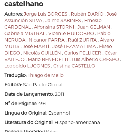
castelhano
Autores:
Jorge Luis BORGES
,
Rubén DARÍO
,
José
Assunción SILVA
,
Jaime SABINES
,
Ernesto
CARDENAL
,
Alfonsina STORNI
,
Juan GELMAN
,
Gabriela MISTRAL
,
Vicente HUIDOBRO
,
Pablo
NERUDA
,
Nicanor PARRA
,
Raúl ZURITA
,
Álvaro
MUTIS
,
José MARTÍ
,
José LEZAMA LIMA
,
Eliseo
DIEGO
,
Nicolás GUILLÉN
,
Carlos PELLICER
,
César
VALLEJO
,
Mario BENEDETTI
,
Luis Alberto CRESPO
,
Leopoldo LUGONES
,
Cristina CASTELLO
Tradução:
Thiago de Mello
Editora:
São Paulo: Global
Data de Lançamento:
2011
Nº de Páginas:
494
Língua do Original:
Espanhol
Literatura do Original:
Hispano-americana
Período Literário:
Vários